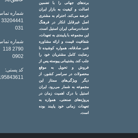
برندهای جهانی را با تضمین
اصالت و کیفیت به بازار ایران
شماره تماس
عرضه می‌کند. احترام به مشتری
441 -
اصل غیرقابل انکار در فرهنگ
031
خدمات‌رسانی ایران استیل است.
این مجموعه با پایبندی به تعهدات،
شماره تماس
شفافیت قیمت و ارائه مشاوره
فنی صادقانه، همواره کوشیده تا
2790 118
رضایت کامل مشتریان خود را
0902
جلب کند. پشتیبانی پیوسته پس از
فروش و تحویل به موقع
کد پستی:
محصولات در سراسر کشور، از
195843611
دیگر ویژگی‌های ممتاز این
مجموعه به شمار می‌رود. ایران
استیل با درک اهمیت زمان در
پروژه‌های صنعتی، همواره به
تعهدات زمانی خود پایبند بوده
است.