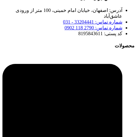
آدرس: اصفهان، خیابان امام خمینی، 100 متر از ورودی
عاشق‌آباد
شماره تماس: 33204441 - 031
شماره تماس: 2790 118 0902
کد پستی: 8195843611
محصولات