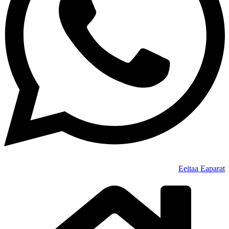
Eeitaa
Eaparat