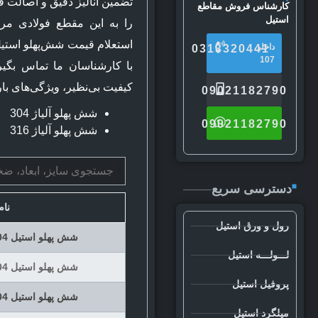
تضمین آنالیز دقیق و اصالت ف
کارشناس فروش مقاطع
استیل
را به این مقطع فولادی مرغ
استعلام قیمت شش‌پهلو استی
داخلی
0313320441
107
با کارشناسان ما تماس بگیری
کیفیت بی‌نظیر، ویژگی‌های با
09021182790
شش پهلو آلیاژ 304
09021182790
شش پهلو آلیاژ 316
دسترسی سریع
نا
رول و ورق استیل
شش پهلو استیل 304 سایز 10 شاخه 6 متری
لـــولـــه استیل
شش پهلو استیل 304 سایز 13 شاخه 6 متری
پروفیل استیل
شش پهلو استیل 304 سایز 17 شاخه 6 متری
میلگرد استیل