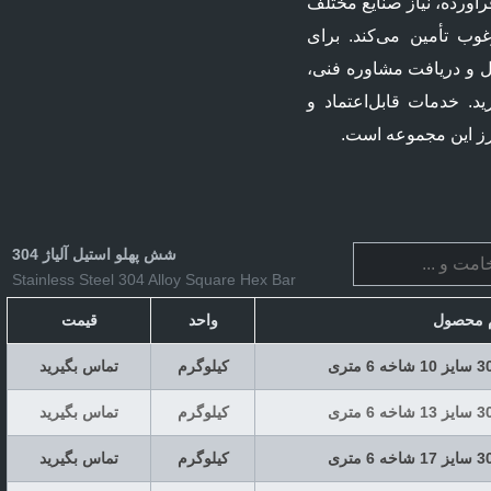
رآورده، نیاز صنایع مختلف
وب تأمین می‌کند. برای
ل و دریافت مشاوره فنی،
د. خدمات قابل‌اعتماد و
رز این مجموعه است.
شش پهلو استیل آلیاژ 304
Stainless Steel 304 Alloy Square Hex Bar
م محصول
واحد
قیمت
کیلوگرم
تماس بگیرید
کیلوگرم
تماس بگیرید
کیلوگرم
تماس بگیرید