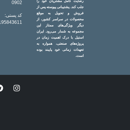
رضایت کامل مشتریان خود را
0902
جلب کند. پشتیبانی پیوسته پس از
فروش و تحویل به موقع
کد پستی:
محصولات در سراسر کشور، از
195843611
دیگر ویژگی‌های ممتاز این
مجموعه به شمار می‌رود. ایران
استیل با درک اهمیت زمان در
پروژه‌های صنعتی، همواره به
تعهدات زمانی خود پایبند بوده
است.