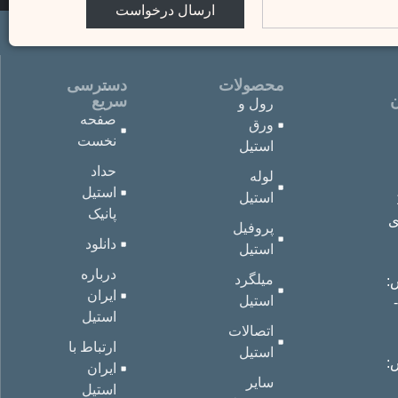
ارسال درخواست
محصولات
دسترسی
ن
سریع
رول و
صفحه
ورق
نخست
استیل
حداد
لوله
استیل
استیل
پانیک
ی
پروفیل
دانلود
استیل
درباره
میلگرد
:
ایران
استیل
33204
استیل
اتصالات
ارتباط با
استیل
:
ایران
سایر
استیل