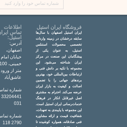
فروشگاه ایران استیل
اطلاعات
تماس ایرا
ایران استیل اصفهان با سال‌ها
استیل:
سابقه درخشان در زمینه واردات
آدرس:
تخصصی محصولات استنلس
اصفهان،
استیل، به عنوان یکی از
پیشگامان این صنعت در مرکز
خیابان امام
ایران شناخته می‌شود. این
خمینی، 100
مجموعه با تکیه بر دانش فنی و
متر از ورود
ارتباطات بین‌المللی خود، بهترین
عاشق‌آباد
برندهای جهانی را با تضمین
اصالت و کیفیت به بازار ایران
شماره تماس
عرضه می‌کند. احترام به مشتری
441 -
اصل غیرقابل انکار در فرهنگ
031
خدمات‌رسانی ایران استیل است.
این مجموعه با پایبندی به تعهدات،
شماره تماس
شفافیت قیمت و ارائه مشاوره
فنی صادقانه، همواره کوشیده تا
2790 118