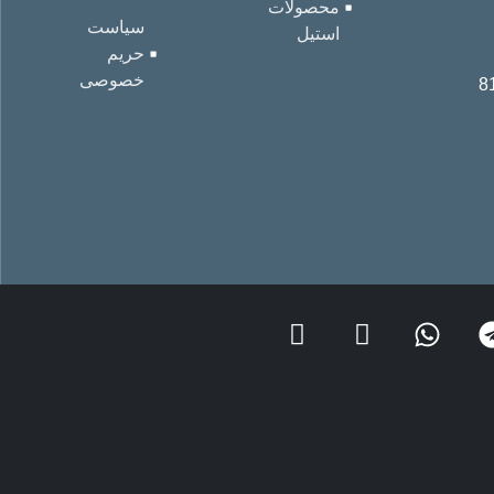
محصولات
سیاست
استیل
حریم
خصوصی
8