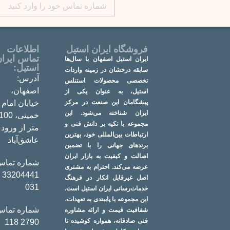
فروشگاه ایران استیل
اطلاعات
تماس ایرا
ایران استیل اصفهان با سال‌ها
استیل:
سابقه درخشان در زمینه واردات
آدرس:
تخصصی محصولات استنلس
اصفهان،
استیل، به عنوان یکی از
پیشگامان این صنعت در مرکز
خیابان امام
ایران شناخته می‌شود. این
خمینی، 100
مجموعه با تکیه بر دانش فنی و
متر از ورود
ارتباطات بین‌المللی خود، بهترین
عاشق‌آباد
برندهای جهانی را با تضمین
اصالت و کیفیت به بازار ایران
شماره تماس
عرضه می‌کند. احترام به مشتری
441 -
اصل غیرقابل انکار در فرهنگ
031
خدمات‌رسانی ایران استیل است.
این مجموعه با پایبندی به تعهدات،
شماره تماس
شفافیت قیمت و ارائه مشاوره
فنی صادقانه، همواره کوشیده تا
2790 118