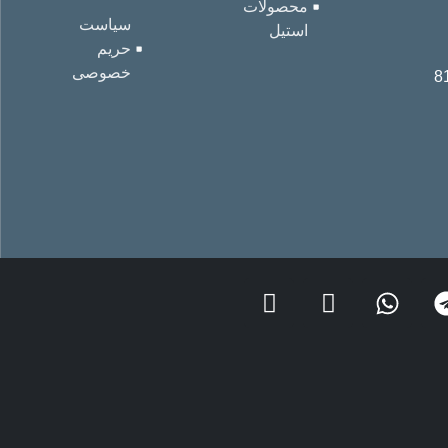
محصولات
سیاست
استیل
حریم
خصوصی
8