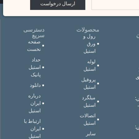
ارسال درخواست
محصولات
دسترسی
ن
سریع
رول و
صفحه
ورق
نخست
استیل
حداد
لوله
استیل
استیل
پانیک
ی
پروفیل
دانلود
استیل
درباره
میلگرد
:
ایران
استیل
33204
استیل
اتصالات
ارتباط با
استیل
:
ایران
سایر
استیل