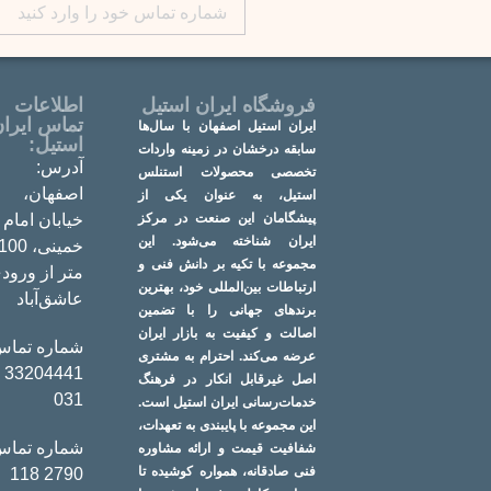
فروشگاه ایران استیل
اطلاعات
تماس ایرا
ایران استیل اصفهان با سال‌ها
استیل:
سابقه درخشان در زمینه واردات
آدرس:
تخصصی محصولات استنلس
اصفهان،
استیل، به عنوان یکی از
پیشگامان این صنعت در مرکز
خیابان امام
ایران شناخته می‌شود. این
خمینی، 100
مجموعه با تکیه بر دانش فنی و
متر از ورود
ارتباطات بین‌المللی خود، بهترین
عاشق‌آباد
برندهای جهانی را با تضمین
اصالت و کیفیت به بازار ایران
شماره تماس
عرضه می‌کند. احترام به مشتری
441 -
اصل غیرقابل انکار در فرهنگ
031
خدمات‌رسانی ایران استیل است.
این مجموعه با پایبندی به تعهدات،
شماره تماس
شفافیت قیمت و ارائه مشاوره
فنی صادقانه، همواره کوشیده تا
2790 118