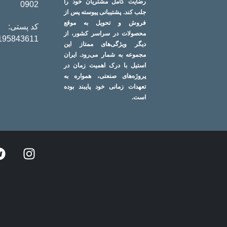
رضایت کامل مشتریان خود را
0902
جلب کند. پشتیبانی پیوسته پس از
فروش و تحویل به موقع
کد پستی:
محصولات در سراسر کشور، از
195843611
دیگر ویژگی‌های ممتاز این
مجموعه به شمار می‌رود. ایران
استیل با درک اهمیت زمان در
پروژه‌های صنعتی، همواره به
تعهدات زمانی خود پایبند بوده
است.