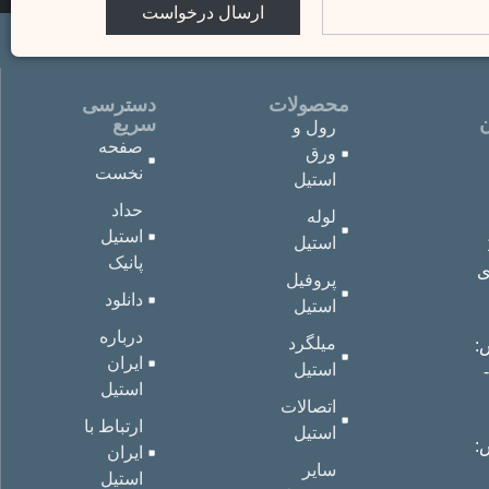
ارسال درخواست
محصولات
دسترسی
ن
سریع
رول و
صفحه
ورق
نخست
استیل
حداد
لوله
استیل
استیل
پانیک
ی
پروفیل
دانلود
استیل
درباره
میلگرد
:
ایران
استیل
33204
استیل
اتصالات
ارتباط با
استیل
:
ایران
سایر
استیل