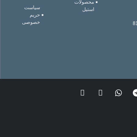
محصولات
سیاست
استیل
حریم
خصوصی
8