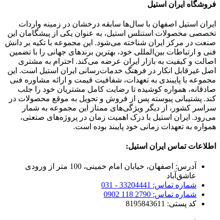
وشگاه ایران استیل
ران استیل اصفهان با سال‌ها سابقه درخشان در زمینه واردات
صصی محصولات استنلس استیل، به عنوان یکی از پیشگامان این
عت در مرکز ایران شناخته می‌شود. این مجموعه با تکیه بر دانش
 و ارتباطات بین‌المللی خود، بهترین برندهای جهانی را با تضمین
الت و کیفیت به بازار ایران عرضه می‌کند. احترام به مشتری
ل غیرقابل انکار در فرهنگ خدمات‌رسانی ایران استیل است. این
موعه با پایبندی به تعهدات، شفافیت قیمت و ارائه مشاوره فنی
دقانه، همواره کوشیده تا رضایت کامل مشتریان خود را جلب
د. پشتیبانی پیوسته پس از فروش و تحویل به موقع محصولات در
اسر کشور، از دیگر ویژگی‌های ممتاز این مجموعه به شمار
‌رود. ایران استیل با درک اهمیت زمان در پروژه‌های صنعتی،
اره به تعهدات زمانی خود پایبند بوده است.
لاعات تماس ایران استیل:
آدرس: اصفهان، خیابان امام خمینی، 100 متر از ورودی
عاشق‌آباد
شماره تماس: 33204441 - 031
شماره تماس: 2790 118 0902
کد پستی: 8195843611