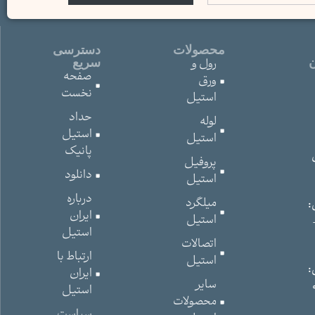
محصولات
دسترسی
رول و
ن
سریع
صفحه
ورق
نخست
استیل
حداد
لوله
استیل
استیل
پانیک
پروفیل
دانلود
استیل
درباره
میلگرد
:
ایران
استیل
332
استیل
اتصالات
ارتباط با
استیل
:
ایران
سایر
استیل
محصولات
سیاست