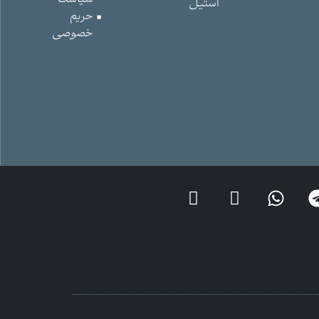
استیل
حریم
خصوصی