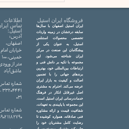
فروشگاه ایران استیل
اطلاعات
تماس ایرا
ایران استیل اصفهان با سال‌ها
استیل:
سابقه درخشان در زمینه واردات
آدرس:
تخصصی محصولات استنلس
اصفهان،
استیل، به عنوان یکی از
خیابان امام
پیشگامان این صنعت در مرکز
خمینی، 100
ایران شناخته می‌شود. این
مجموعه با تکیه بر دانش فنی و
متر از ورودی
ارتباطات بین‌المللی خود، بهترین
عاشق‌آباد
برندهای جهانی را با تضمین
اصالت و کیفیت به بازار ایران
شماره تماس
عرضه می‌کند. احترام به مشتری
04441 -
اصل غیرقابل انکار در فرهنگ
031
خدمات‌رسانی ایران استیل است.
این مجموعه با پایبندی به تعهدات،
شماره تماس
شفافیت قیمت و ارائه مشاوره
2790 118 0902
فنی صادقانه، همواره کوشیده تا
رضایت کامل مشتریان خود را
جلب کند. پشتیبانی پیوسته پس از