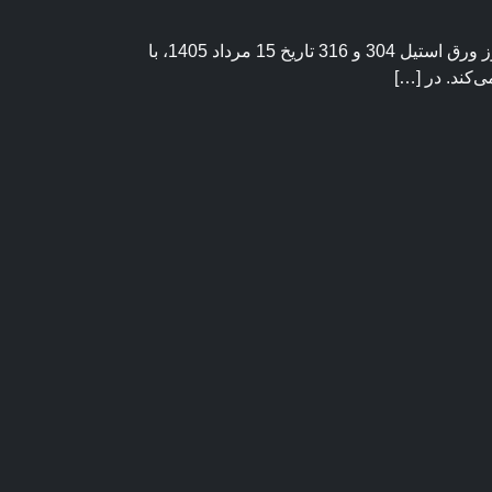
قیمت روز ورق استیل یکی از مهم‌ترین موضوعاتی است که خریداران و فعالان صنعت همواره به دنبال آن هستند. قیمت امروز ورق استیل 304 و 316 تاریخ 15 مرداد 1405، با
ی‌کند. در […]