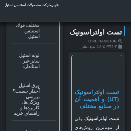
مقالات مرتبط
هایپرمارکت محصولات استنلس استیل
تحمل دمای
آلیاژهای
مختلف فولاد
تست اولتراسونیک
استنلس
استیل
LORD HAMILTON
۰۲/۰۷/۱۴۰۴
بدون نظر
لوله استیل
سایز غیر
استاندارد
ورق استیل
آجدار چیست؟
تست اولتراسونیک
بررسی
(UT) و اهمیت آن
ویژگی‌ها،
در صنایع مختلف
کاربردها و
راهنمای خرید
تست اولتراسونیک
یکی
از مهم‌ترین روش‌های