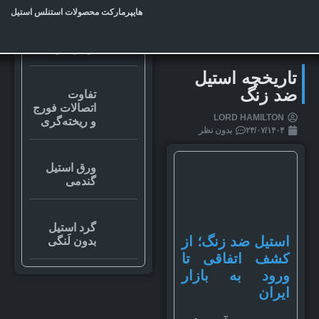
مقالات مرتبط
هایپرمارکت محصولات استنلس استیل
تست
اولتراسونیک
تاریخچه استیل
ضد زنگ
تفاوت
اتصالات فورج
LORD HAMILTON
و ریخته‌گری
۲۴/۰۷/۱۴۰۴
بدون نظر
ورق استیل
گندمی
گرد استیل
استیل ضد زنگ؛ از
بدون لَنگی
کشف اتفاقی تا
ورود به بازار
ایران