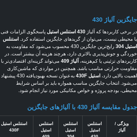
گزین آلیاژ 430
برخی کاربردها که آلیاژ
430 استنلس استیل
پاسخگوی الزامات فنی
محیطی نیست، می‌توان از گریدهای جایگزین استفاده کرد.
استنلس
ل 304
رایج‌ترین جایگزین 430 محسوب می‌شود که مقاومت به
دگی و جوش‌پذیری بالاتری دارد، هرچند هزینه آن بیشتر است. در
بردهای تزئینی یا کم‌هزینه،
آلیاژ 409
می‌تواند گزینه‌ای اقتصادی‌تر با
ومت حرارتی مناسب باشد. همچنین در مواردی که ماشین‌کاری
یت بالایی دارد،
استیل 430F
به‌عنوان نسخه بهبود‌یافته 430 پیشنهاد
شود. انتخاب جایگزین مناسب همواره باید بر اساس شرایط
طی، بودجه پروژه و خواص مکانیکی مورد نیاز انجام شود.
مقایسه آلیاژ 430 با آلیاژهای جایگزین
ویژگی /
استنلس
استنلس
استنلس
استنلس استیل
آلیاژ
استیل
استیل
استیل
430F
409
304
430