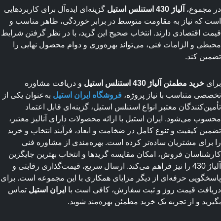
مجموع،
آلیاژ 430 استنلس استیل
گزینه‌ای ایده‌آل برای کاربردهایی
 که نیاز به مقاومت متوسط در برابر خوردگی، ظاهر مناسب و
ت اقتصادی دارند. انتخاب صحیح این گرید، با در نظر گرفتن شرایط
طی و الزامات فنی، می‌تواند بهره‌وری و دوام محصول نهایی را
ین کند.
ای
خرید مطمئن آلیاژ 430 استنلس استیل
و دریافت مشاوره
صی متناسب با نیاز پروژه،
فروشگاه ایران استیل
به‌عنوان یکی از
ین‌کنندگان معتبر انواع استنلس استیل، گزینه‌ای قابل اعتماد
وب می‌شود. ایران استیل با ارائه محصولات دارای آنالیز معتبر،
ین کیفیت و تنوع کامل در ضخامت و ابعاد، فرآیند انتخاب و خرید
برای مشتریان ساده‌تر کرده است. بهره‌مندی از مشاوره فنی
شناسان فروش، امکان مقایسه گریدها و انتخاب بهترین جایگزین
آلیاژ 430 را نیز فراهم می‌کند. ارسال سریع، قیمت‌گذاری رقابتی و
خگویی حرفه‌ای از دیگر مزایای همکاری با این مجموعه است. برای
افت قیمت روز و ثبت سفارش، کافی است با
ایران استیل
تماس
رید و از تجربه یک خرید مطمئن بهره‌مند شوید.