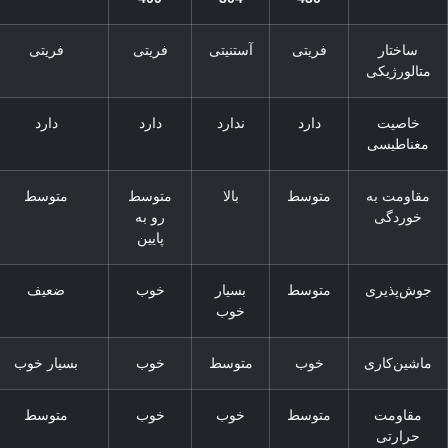
ساختار
فریتی
آستنیتی
فریتی
فریتی
متالورژیکی
خاصیت
دارد
ندارد
دارد
دارد
مغناطیسی
مقاومت به
متوسط
بالا
متوسط
متوسط
خوردگی
رو به
پایین
وش‌پذیری
متوسط
بسیار
خوب
ضعیف
خوب
اشین‌کاری
خوب
متوسط
خوب
بسیار خوب
مقاومت
متوسط
خوب
خوب
متوسط
حرارتی