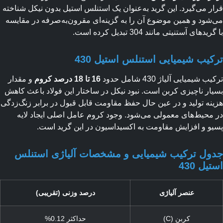
ر می‌گیرد. این گرید به‌عنوان یک استنلس استیل بدون نیکل شناخته
شود و همین موضوع آن را به گزینه‌ای مقرون‌به‌صرفه در مقایسه
یدهای آستنیتی مانند 304 تبدیل کرده است.
کیب شیمیایی استنلس استیل 430
 شیمیایی آلیاژ 430 شامل حدود
16 تا 18 درصد کروم
و مقدار
ار ناچیزی کربن است. نبود نیکل در ساختار این فولاد باعث کاهش
نه تولید و در عین حال حفظ مقاومت قابل قبول در برابر زنگ‌زدگی
محیط‌های معمولی می‌شود. وجود کروم عامل اصلی ایجاد لایه
و و افزایش مقاومت به اکسیداسیون در این گرید است.
ول ترکیب شیمیایی و مشخصات آلیاژی استنلس
یل 430
عنصر آلیاژی
درصد وزنی (تقریبی)
کربن (C)
حداکثر 0.12%